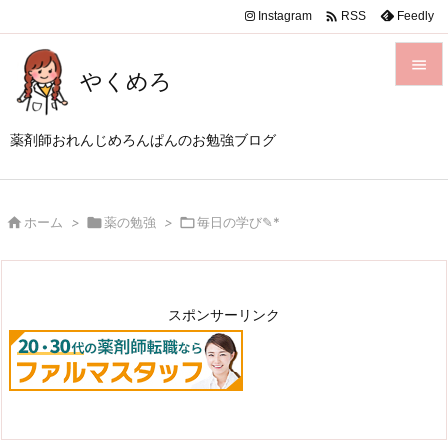

Instagram
Feedly
RSS

やくめろ

メニュ
薬剤師おれんじめろんぱんのお勉強ブログ

サイド


ホーム
>

薬の勉強
>

毎日の学び✎*
前へ

次へ

スポンサーリンク
検索