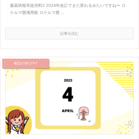
服薬情報等提供料2 2024年改訂でまた変わるみたいですね〜 ロ
ケルマ懸濁用散 ロケルマ懸 ...
記事を読む
毎日の学び✎*