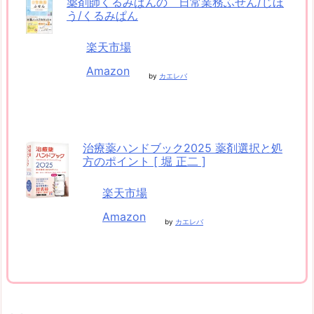
薬剤師くるみぱんの 日常業務ふせん/じほ
う/くるみぱん
楽天市場
Amazon
by
カエレバ
治療薬ハンドブック2025 薬剤選択と処
方のポイント [ 堀 正二 ]
楽天市場
Amazon
by
カエレバ