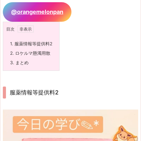
@orangemelonpan
目次
1.
服薬情報等提供料2
2.
ロケルマ懸濁用散
3.
まとめ
服薬情報等提供料2