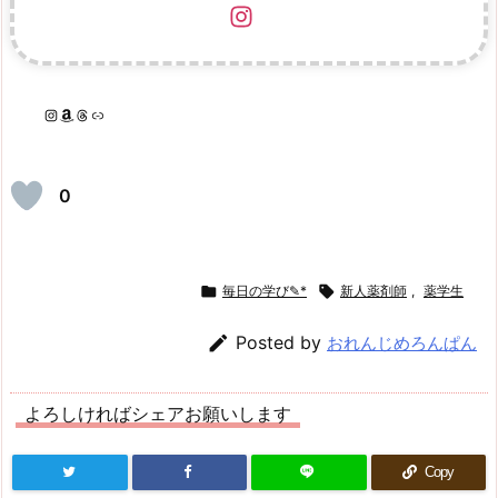
Instagram
Amazon
Threads
リンク
0

毎日の学び✎*

新人薬剤師
,
薬学生

Posted by
おれんじめろんぱん
よろしければシェアお願いします
Copy