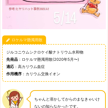
ロケルマ懸濁用散
ジルコニウムシクロケイ酸ナトリウム水和物
先発品
：ロケルマ懸濁用散(2020年5月〜)
適応
：高カリウム血症
作用機序
：カリウム交換イオン
ちゃんと溶かしてからのまなきゃいけ
ないの知らなかったです。