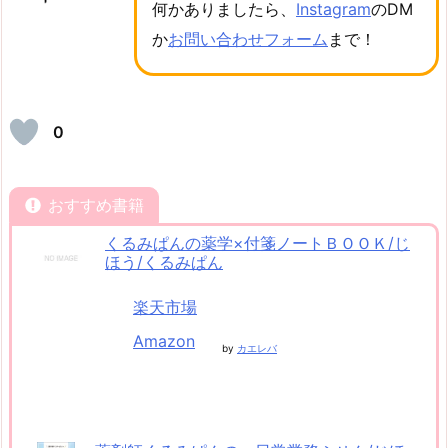
何かありましたら、
Instagram
のDM
か
お問い合わせフォーム
まで！
0
おすすめ書籍
くるみぱんの薬学×付箋ノートＢＯＯＫ/じ
ほう/くるみぱん
楽天市場
Amazon
by
カエレバ