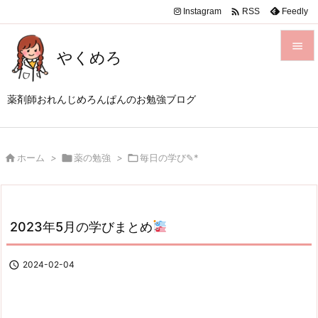

Instagram
Feedly
RSS

やくめろ

メニュ
薬剤師おれんじめろんぱんのお勉強ブログ

サイド


ホーム
>

薬の勉強
>

毎日の学び✎*
前へ

次へ

2023年5月の学びまとめ
検索

2024-02-04