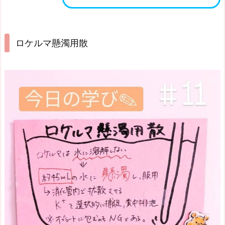
ロケルマ懸濁用散