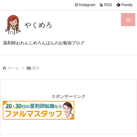

Instagram
Feedly
RSS

やくめろ

メニュ
薬剤師おれんじめろんぱんのお勉強ブログ

サイド


ホーム
>

漢方
前へ

次へ

スポンサーリンク
検索