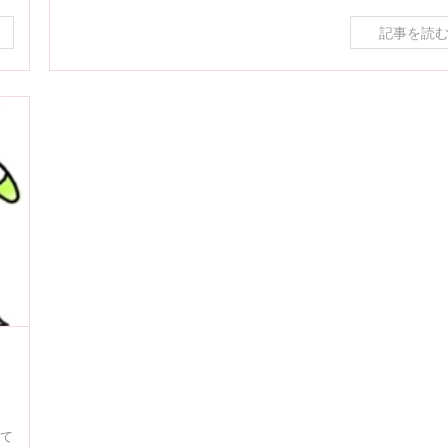
記事を読
して