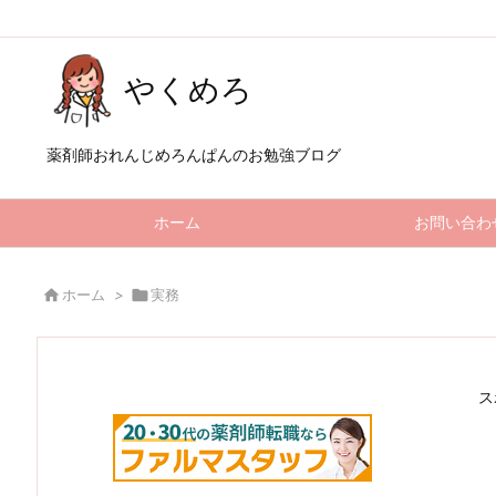
やくめろ
薬剤師おれんじめろんぱんのお勉強ブログ
ホーム
お問い合わ

ホーム
>

実務
ス