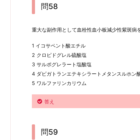
問58
重大な副作用として血栓性血小板減少性紫斑病
1 イコサペント酸エチル
2 クロピドグレル硫酸塩
3 サルポグレラート塩酸塩
4 ダビガトランエテキシラートメタンスルホン
5 ワルファリンカリウム
答え
問59