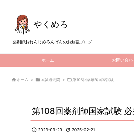
やくめろ
薬剤師おれんじめろんぱんのお勉強ブログ
ホーム
お問い合わ

ホーム
>

国試過去問
>

第108回薬剤師国家試験
第108回薬剤師国家試験 必須

2023-09-29

2025-02-21