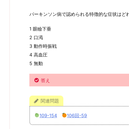
パーキンソン病で認められる特徴的な症状はどれ
1 眼瞼下垂
2 口渇
3 動作時振戦
4 高血圧
5 無動
群発頭痛は目の奥を抉られる
キリで刺されるような痛みが
答え
想像するだけで痛いです。
関連問題
109-154
106回-59