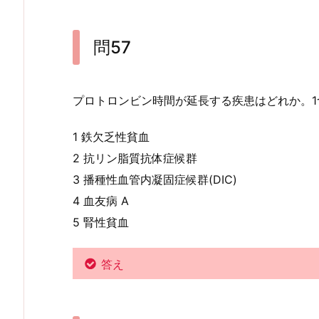
問57
プロトロンビン時間が延長する疾患はどれか。1
1 鉄欠乏性貧血
2 抗リン脂質抗体症候群
3 播種性血管内凝固症候群(DIC)
4 血友病 A
5 腎性貧血
答え