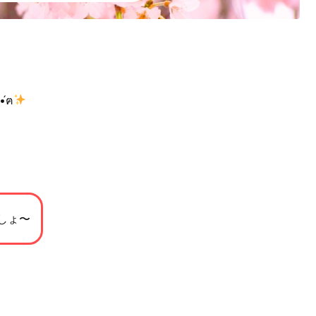
́ฅ
しょ〜